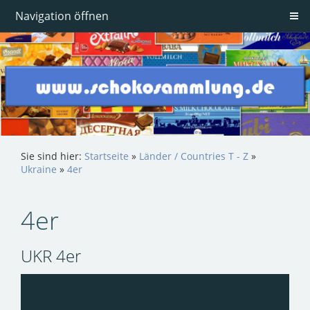
Navigation öffnen
Sie sind hier:
Startseite
»
Länder / Countries T - Z
»
Ukraine
»
4er
4er
UKR 4er