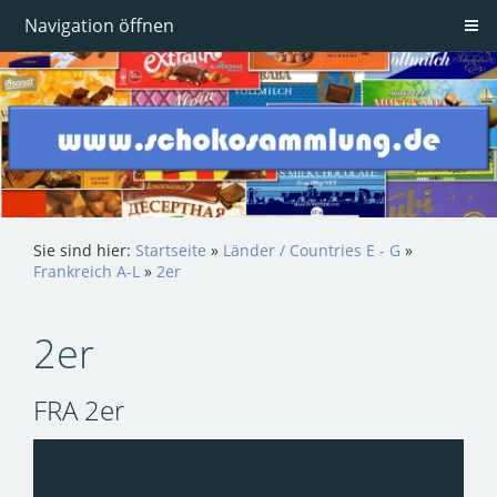
Navigation öffnen
Sie sind hier:
Startseite
»
Länder / Countries E - G
»
Frankreich A-L
»
2er
2er
FRA 2er