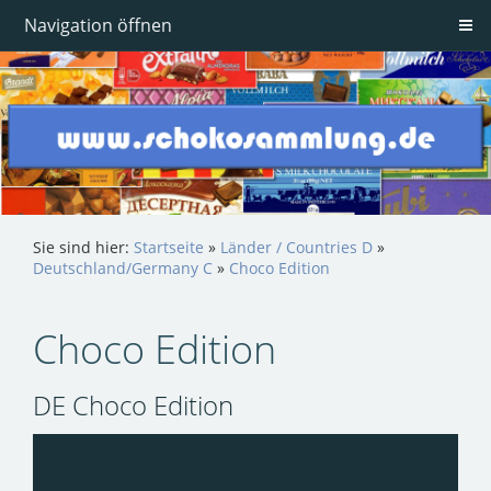
Navigation öffnen
Sie sind hier:
Startseite
»
Länder / Countries D
»
Deutschland/Germany C
»
Choco Edition
Choco Edition
DE Choco Edition