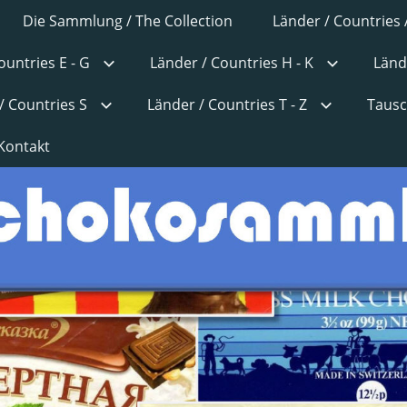
Die Sammlung / The Collection
Länder / Countries 
ountries E - G
Länder / Countries H - K
Länd
/ Countries S
Länder / Countries T - Z
Tausc
Kontakt