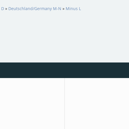
s D
»
Deutschland/Germany M-N
»
Minus L