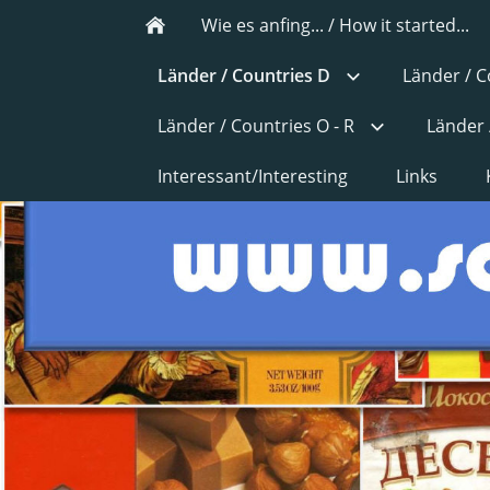
Wie es anfing... / How it started...
Länder / Countries D
Länder / C
Länder / Countries O - R
Länder 
Interessant/Interesting
Links