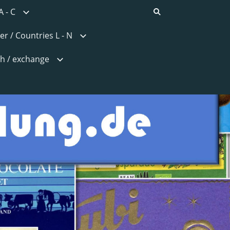
A - C
er / Countries L - N
h / exchange