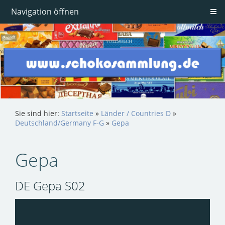
Navigation öffnen
Sie sind hier:
Startseite
»
Länder / Countries D
»
Deutschland/Germany F-G
»
Gepa
Gepa
DE Gepa S02