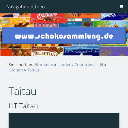
Navigation öffnen
Sie sind hier:
Startseite
»
Länder / Countries L - N
»
Litauen
»
Taitau
Taitau
LIT Taitau