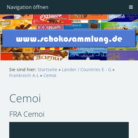
Navigation öffnen
Sie sind hier:
Startseite
»
Länder / Countries E - G
»
Frankreich A-L
»
Cemoi
Cemoi
FRA Cemoi