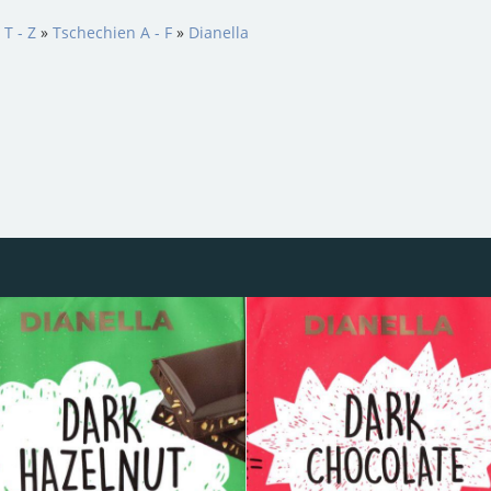
 T - Z
»
Tschechien A - F
»
Dianella