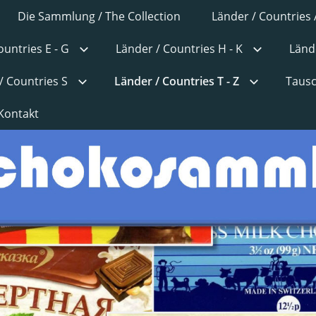
Die Sammlung / The Collection
Länder / Countries 
ountries E - G
Länder / Countries H - K
Lände
/ Countries S
Länder / Countries T - Z
Tausc
Kontakt