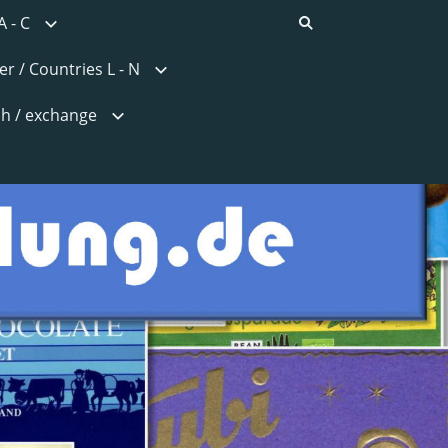
A - C
r / Countries L - N
h / exchange