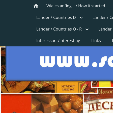
Wie es anfing... / How it started...
Länder / Countries D
Länder / C
Länder / Countries O - R
Länder 
Interessant/Interesting
Links