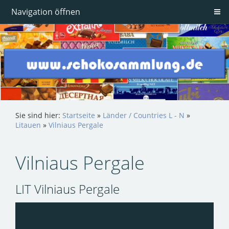
Navigation öffnen
Sie sind hier:
Startseite
»
Länder / Countries L - N
»
Litauen
»
Vilniaus Pergale
Vilniaus Pergale
LIT Vilniaus Pergale