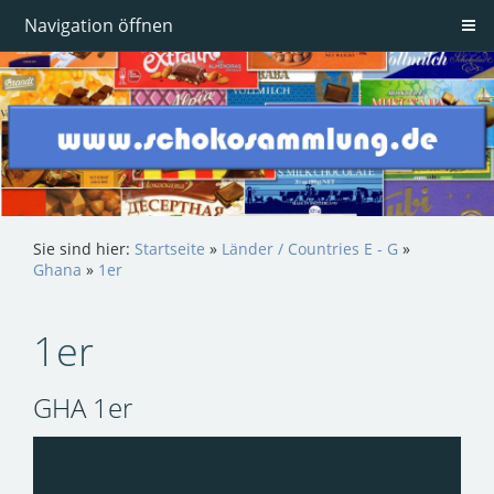
Navigation öffnen
Sie sind hier:
Startseite
»
Länder / Countries E - G
»
Ghana
»
1er
1er
GHA 1er