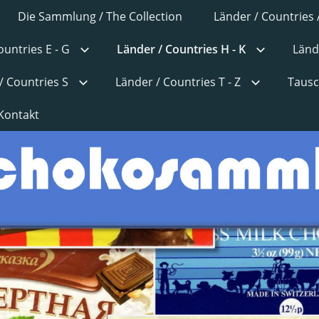
Die Sammlung / The Collection
Länder / Countries 
ountries E - G
Länder / Countries H - K
Länd
/ Countries S
Länder / Countries T - Z
Tausc
Kontakt