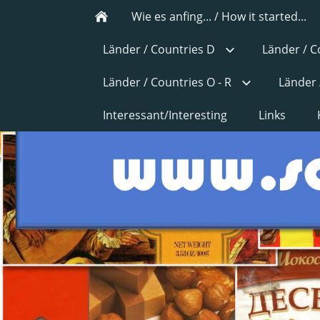
Wie es anfing... / How it started...
Länder / Countries D
Länder / C
Länder / Countries O - R
Länder 
Interessant/Interesting
Links