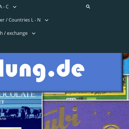
A - C
er / Countries L - N
h / exchange