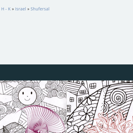
 H - K
»
Israel
»
Shufersal