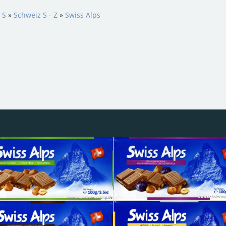
 S
»
Schweiz S - Z
»
Swiss Alps