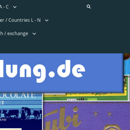
A - C
r / Countries L - N
h / exchange