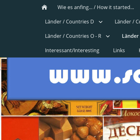
Wie es anfing... / How it started...
Länder / Countries D
Länder / C
Länder / Countries O - R
Länder 
Interessant/Interesting
Links